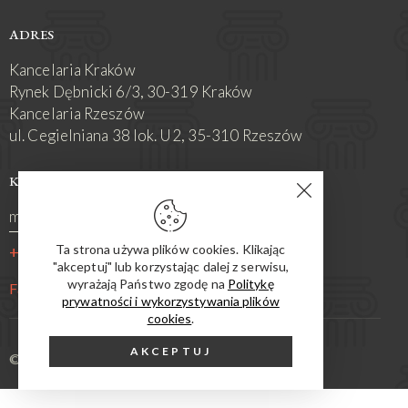
ADRES
Kancelaria Kraków
Rynek Dębnicki 6/3, 30-319 Kraków
Kancelaria Rzeszów
ul. Cegielniana 38 lok. U2, 35-310 Rzeszów
KONTAKT
mrozmus@rozmus-kancelaria.pl
Ta strona używa plików cookies. Klikając
+48 693 976 270
"akceptuj" lub korzystając dalej z serwisu,
wyrażają Państwo zgodę na
Politykę
Facebook
prywatności i wykorzystywania plików
cookies
.
AKCEPTUJ
© 2026. All Rights Reserved.