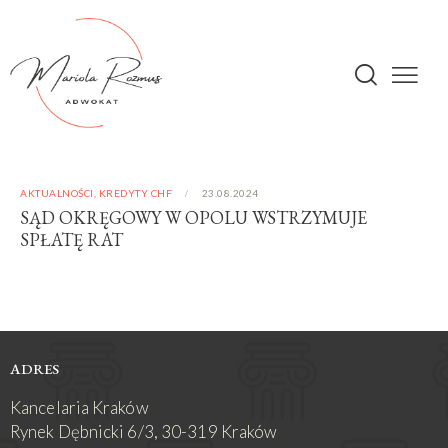
AKTUALNOŚCI
,
KREDYTY CHF
23.08.2024
SĄD OKRĘGOWY W OPOLU WSTRZYMUJE
SPŁATĘ RAT
ADRES
Kancelaria Kraków
Rynek Dębnicki 6/3, 30-319 Kraków