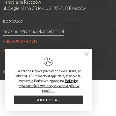
Kancelaria Rzeszów
ul. Cegielniana 38 lok. U2, 35-310 Rzeszów
KONTAKT
mrozmus@rozmus-kancelaria.pl
+48 693 976 270
Facebook
Ta strona używa plików cookies. Klikając
© 2026. All Rights Reserved.
"akceptuj" lub korzystając dalej z serwisu,
wyrażają Państwo zgodę na
Politykę
prywatności i wykorzystywania plików
cookies
.
AKCEPTUJ