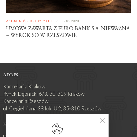
AKTUALNOŚCI
,
KREDYTY CHF
02.02.2023
UMOWA ZAWARTA Z EURO BANK S.A. NIEWAŻNA
– WYROK SO W RZESZOWIE
ADRES
Kancelaria Kraków
Rynek Dębnicki 6/3, 30-319 Kraków
Kancelaria Rzeszów
ul. Cegielniana 38 lok. U2, 35-310 Rzeszów
KONTAKT
mrozmus@rozmus-kancelaria.pl