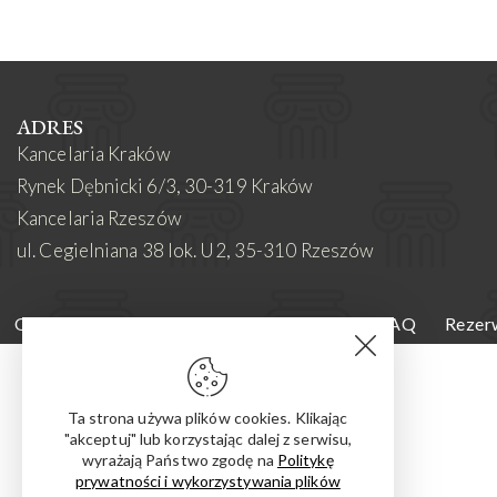
ADRES
Kancelaria Kraków
Rynek Dębnicki 6/3, 30-319 Kraków
Kancelaria Rzeszów
ul. Cegielniana 38 lok. U2, 35-310 Rzeszów
O mnie
Oferta
Aktualności i wyroki
FAQ
Rezerw
Ta strona używa plików cookies. Klikając
"akceptuj" lub korzystając dalej z serwisu,
wyrażają Państwo zgodę na
Politykę
prywatności i wykorzystywania plików