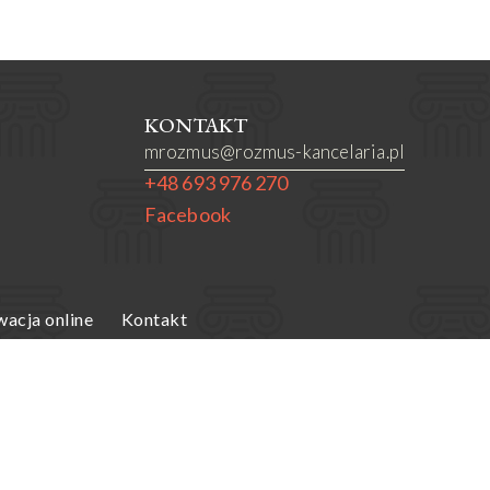
KONTAKT
mrozmus@rozmus-kancelaria.pl
+48 693 976 270
Facebook
acja online
Kontakt