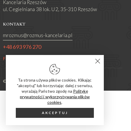
Kancelaria Rzeszów
ul. Cegielniana 38 lok. U2, 35-310 Rzeszów
KONTAKT
mrozmus@rozmus-kancelaria.pl
+48 693 976 270
Facebook
Ta strona używa plików cookies. Klikając
© 2026. All Rights Reserved.
"akceptuj" lub korzystając dalej z serwisu,
wyrażają Państwo zgodę na
Politykę
prywatności i wykorzystywania plików
cookies
.
AKCEPTUJ