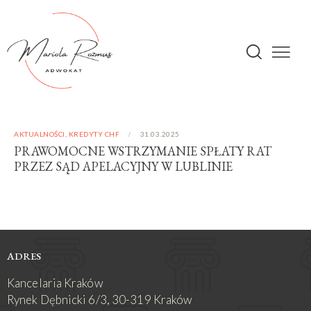
AKTUALNOŚCI
,
KREDYTY CHF
31.03.2025
PRAWOMOCNE WSTRZYMANIE SPŁATY RAT
PRZEZ SĄD APELACYJNY W LUBLINIE
ADRES
Kancelaria Kraków
Rynek Dębnicki 6/3, 30-319 Kraków