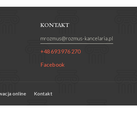
KONTAKT
mrozmus@rozmus-kancelaria.pl
+48 693 976 270
Facebook
acja online
Kontakt