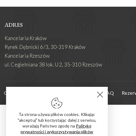
ADRES
Kancelaria Kraków
Rynek Dębnicki 6/3, 30-319 Kraków
Kancelaria Rzeszów
ul. Cegielniana 38 lok. U2, 35-310 Rzeszów
O mnie
Oferta
Aktualności i wyroki
FAQ
Rezerw
Ta strona używa plików cookies. Klikając
"akceptuj" lub korzystając dalej z serwisu,
wyrażają Państwo zgodę na
Politykę
prywatności i wykorzystywania plików