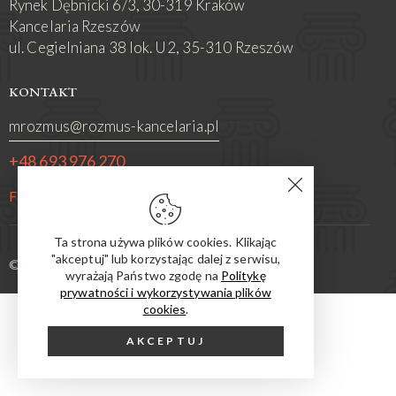
Rynek Dębnicki 6/3, 30-319 Kraków
Kancelaria Rzeszów
ul. Cegielniana 38 lok. U2, 35-310 Rzeszów
KONTAKT
mrozmus@rozmus-kancelaria.pl
+48 693 976 270
Facebook
Ta strona używa plików cookies. Klikając
"akceptuj" lub korzystając dalej z serwisu,
© 2026. All Rights Reserved.
wyrażają Państwo zgodę na
Politykę
prywatności i wykorzystywania plików
cookies
.
AKCEPTUJ