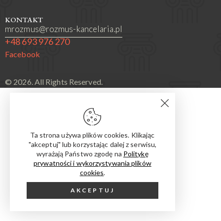
KONTAKT
mrozmus@rozmus-kancelaria.pl
+48 693 976 270
Facebook
© 2026. All Rights Reserved.
Ta strona używa plików cookies. Klikając
"akceptuj" lub korzystając dalej z serwisu,
wyrażają Państwo zgodę na
Politykę
prywatności i wykorzystywania plików
cookies
.
AKCEPTUJ