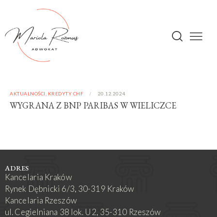
AKTUALNOŚCI
,
KREDYTY CHF
20.12.2024
WYGRANA Z BNP PARIBAS W WIELICZCE
ADRES
Kancelaria Kraków
Rynek Dębnicki 6/3, 30-319 Kraków
Kancelaria Rzeszów
ul. Cegielniana 38 lok. U2, 35-310 Rzeszów