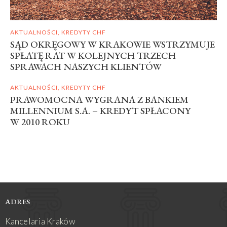
AKTUALNOŚCI
,
KREDYTY CHF
SĄD OKRĘGOWY W KRAKOWIE WSTRZYMUJE
SPŁATĘ RAT W KOLEJNYCH TRZECH
SPRAWACH NASZYCH KLIENTÓW
AKTUALNOŚCI
,
KREDYTY CHF
PRAWOMOCNA WYGRANA Z BANKIEM
MILLENNIUM S.A. – KREDYT SPŁACONY
W 2010 ROKU
ADRES
Kancelaria Kraków